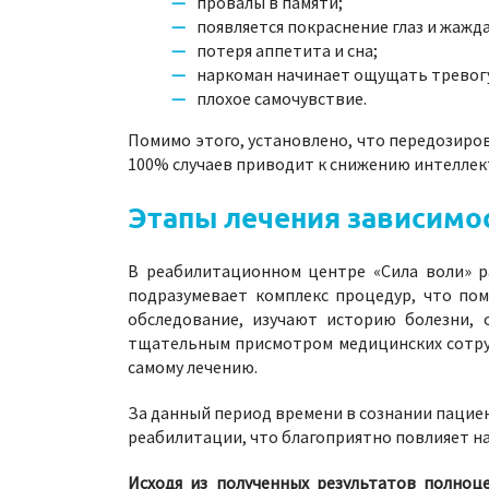
провалы в памяти;
появляется покраснение глаз и жажда
потеря аппетита и сна;
наркоман начинает ощущать тревогу
плохое самочувствие.
Помимо этого, установлено, что передозиров
100% случаев приводит к снижению интеллек
Этапы лечения зависимос
В реабилитационном центре «Сила воли» р
подразумевает комплекс процедур, что пом
обследование, изучают историю болезни, 
тщательным присмотром медицинских сотруд
самому лечению.
За данный период времени в сознании пациен
реабилитации, что благоприятно повлияет н
Исходя из полученных результатов полноц