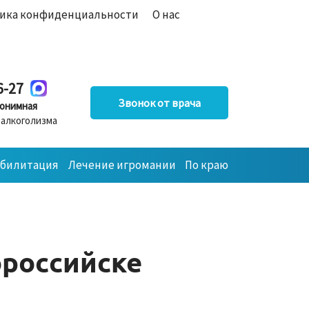
ика конфиденциальности
О нас
6-27
Звонок от врача
онимная
 алкоголизма
абилитация
Лечение игромании
По краю
ороссийске