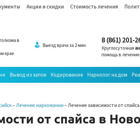
кументы
Акции и скидки
Стоимость лечения
Полит
8 (861) 201-2
голизма в
Выезд врача за 2 мин.
Круглосуточная
ан
м крае
помощь в лечении
ии
Вывод из запоя
Кодирование
Нарколог на дом
Ре
сийск
–
Лечение наркомании
–
Лечение зависимости от спайса
ости от спайса в Нов