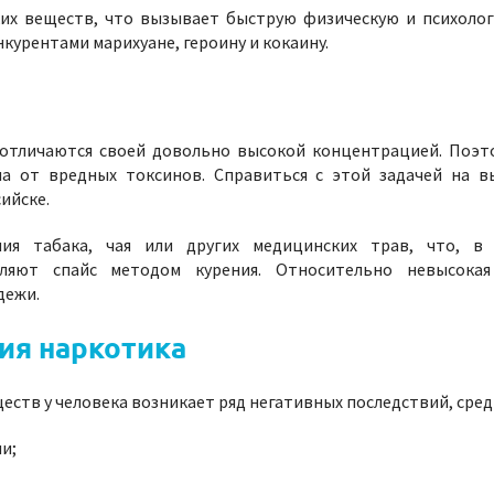
ких веществ, что вызывает быструю физическую и психоло
курентами марихуане, героину и кокаину.
 отличаются своей довольно высокой концентрацией. Поэт
ма от вредных токсинов. Справиться с этой задачей на
ийске.
ия табака, чая или других медицинских трав, что, в
ебляют спайс методом курения. Относительно невысока
дежи.
ия наркотика
еств у человека возникает ряд негативных последствий, сред
и;