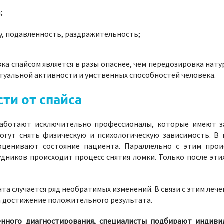
;
, подавленность, раздражительность;
ка спайсом является в разы опаснее, чем передозировка нат
туальной активности и умственных способностей человека.
ти от спайса
аботают исключительно профессионалы, которые имеют з
огут снять физическую и психологическую зависимость. В
оценивают состояние пациента. Параллельно с этим прои
ников происходит процесс снятия ломки. Только после этих
та случается ряд необратимых изменений. В связи с этим леч
а достижение положительного результата.
енного диагностирования, специалисты подбирают индиви