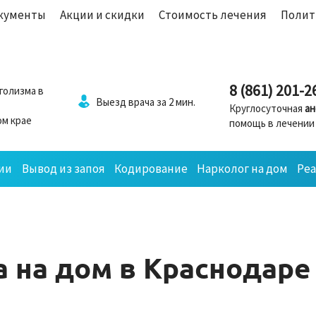
кументы
Акции и скидки
Стоимость лечения
Полит
8 (861) 201-2
голизма в
Выезд врача за 2 мин.
Круглосуточная
ан
м крае
помощь в лечении
ии
Вывод из запоя
Кодирование
Нарколог на дом
Ре
 на дом в Краснодаре