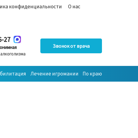
ика конфиденциальности
О нас
6-27
Звонок от врача
онимная
 алкоголизма
абилитация
Лечение игромании
По краю