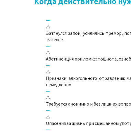
Когда действительно ну
⚠
Затянулся запой, усилились тремор, п
тяжелее.
⚠
Абстиненция при ломке: тошнота, озноб,
⚠
Признаки алкогольного отравления: ч
немедленно.
⚠
Требуется анонимно и без лишних вопро
⚠
Опасения за жизнь при смешанном упот