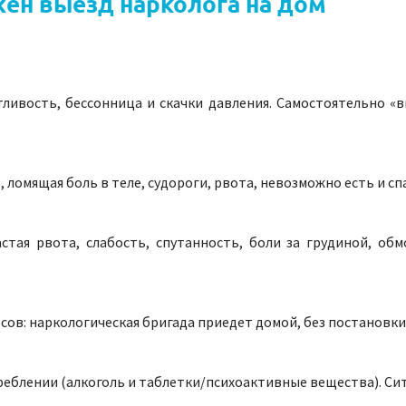
жен выезд нарколога на дом
отливость, бессонница и скачки давления. Самостоятельно «
 ломящая боль в теле, судороги, рвота, невозможно есть и сп
астая рвота, слабость, спутанность, боли за грудиной, об
сов: наркологическая бригада приедет домой, без постановки
реблении (алкоголь и таблетки/психоактивные вещества). Си