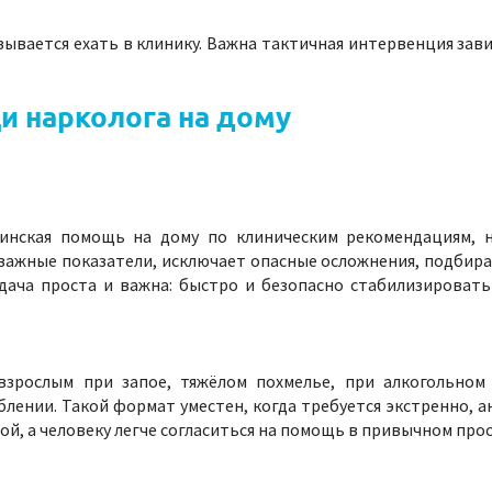
ывается ехать в клинику. Важна тактичная интервенция зави
и нарколога на дому
инская помощь на дому по клиническим рекомендациям, н
важные показатели, исключает опасные осложнения, подбир
дача проста и важна: быстро и безопасно стабилизировать 
.
зрослым при запое, тяжёлом похмелье, при алкогольном 
лении. Такой формат уместен, когда требуется экстренно, а
ой, а человеку легче согласиться на помощь в привычном про