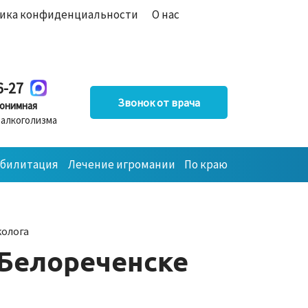
ика конфиденциальности
О нас
6-27
Звонок от врача
онимная
 алкоголизма
абилитация
Лечение игромании
По краю
колога
 Белореченске