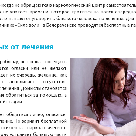
икогда не обращаются в наркологический центр самостоятел
х не хватает времени, которое тратится на поиск очередн
рые пытаются уговорить близкого человека на лечение. Для
линике «Сила воли» в Белореченске проводятся бесплатные п
ых от лечения
проблему, не спешат посещать
ются огласки или не желают
дет их очередь, желание, как
останавливает отсутствие
 лечения. Домыслы становятся
мя обратиться за помощью, а
ой стадии.
т общаться лично, опасаясь,
ление. Но вариант бесплатной
психолога наркологического
фону устраняет большую часть