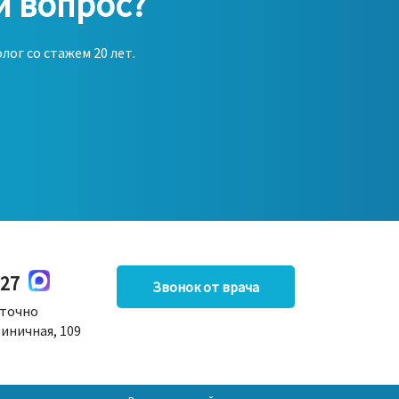
й вопрос?
ог со стажем 20 лет.
-27
Звонок от врача
уточно
риничная, 109