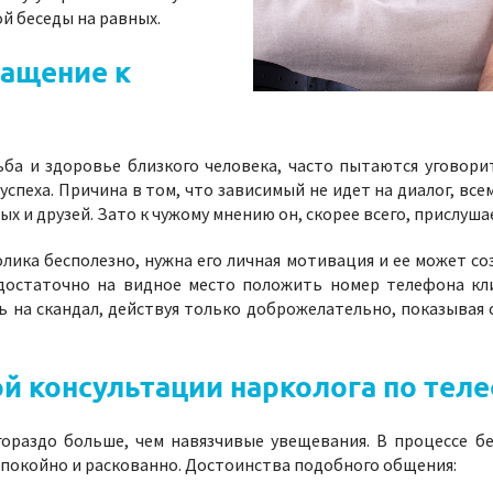
й беседы на равных.
ращение к
ьба и здоровье близкого человека, часто пытаются уговори
спеха. Причина в том, что зависимый не идет на диалог, вс
х и друзей. Зато к чужому мнению он, скорее всего, прислуша
лика бесполезно, нужна его личная мотивация и ее может со
достаточно на видное место положить номер телефона кли
ь на скандал, действуя только доброжелательно, показывая
й консультации нарколога по тел
гораздо больше, чем навязчивые увещевания. В процессе б
спокойно и раскованно. Достоинства подобного общения: