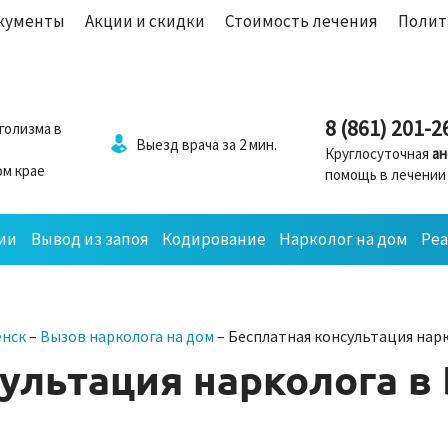
кументы
Акции и скидки
Стоимость лечения
Полит
8 (861) 201-2
голизма в
Выезд врача за 2 мин.
Круглосуточная
ан
м крае
помощь в лечении
ии
Вывод из запоя
Кодирование
Нарколог на дом
Ре
енск
–
Вызов нарколога на дом
–
Бесплатная консультация нар
ультация нарколога в