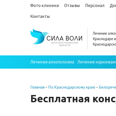
Фото клиники
Отзывы
Персонал
До
Контакты
Лечение алко
Краснодаре и
Краснодарско
Лечение алкоголизма
Лечение наркоман
Главная
–
По Краснодарскому краю
–
Белореч
Бесплатная конс